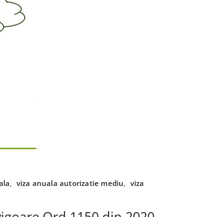
ala
,
viza anuala autorizatie mediu
,
viza
 vigoare Ord 1150 din 2020