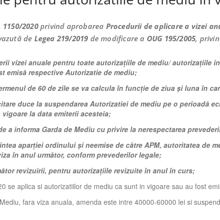
.
1150/2020
privind aprobarea
Procedurii de aplicare a vizei an
evazută de
Legea 219/2019
de modificare a
OUG 195/2005
, privi
rii vizei anuale pentru toate autorizațiile de mediu/ autorizațiile i
fost emisă respective Autorizatie de mediu;
termenul de 60 de zile se va calcula în funcție de ziua și luna în car
itare duce la suspendarea Autorizatiei de mediu pe o perioadă ech
vigoare la data emiterii acesteia;
de a informa Garda de Mediu cu privire la nerespectarea prevederil
aintea aparției ordinului și neemise de către APM, autoritatea de me
a viza în anul următor, conform prevederilor legale;
tor revizuirii, pentru autorizațiile revizuite în anul în curs;
0 se aplica si autorizatiilor de mediu ca sunt in vigoare sau au fost em
Mediu, fara viza anuala, amenda este intre 40000-60000 lei si suspendare