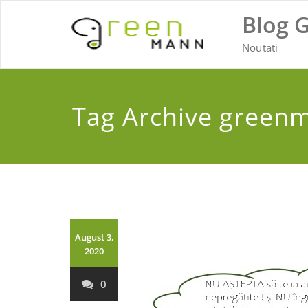
Skip
Blog 
to
content
Noutati
Tag Archive green
August 3,
2020
0