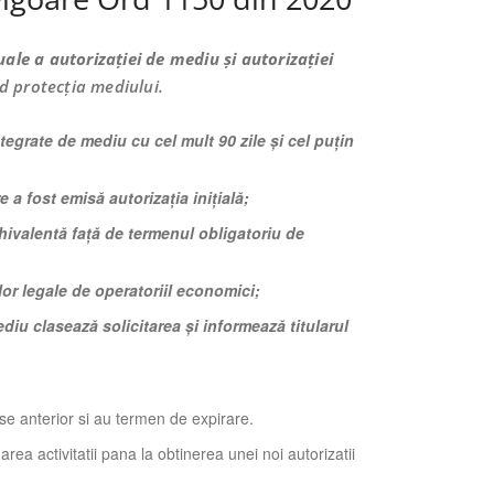
uale a autorizației de mediu și autorizației
nd protecția mediului.
ntegrate de mediu cu cel mult 90 zile și cel puțin
e a fost emisă autorizația inițială;
ivalentă față de termenul obligatoriu de
or legale de operatoriil economici;
diu clasează solicitarea și informează titularul
ise anterior si au termen de expirare.
a activitatii pana la obtinerea unei noi autorizatii