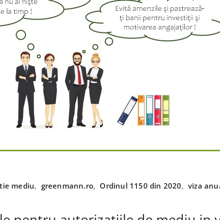
tie mediu
,
greenmann.ro
,
Ordinul 1150 din 2020
,
viza anu
ale pentru autorizatiile de mediu in